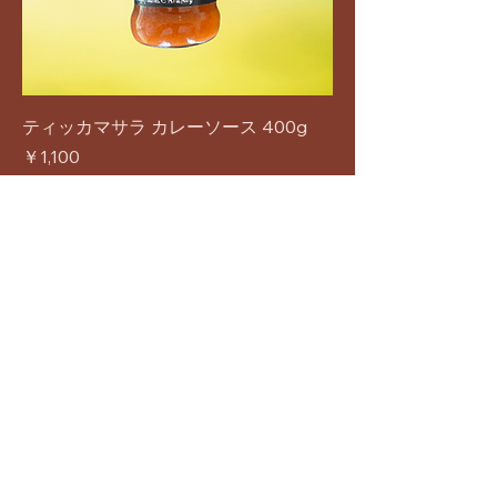
ティッカマサラ カレーソース 400g
価格
￥1,100
カートに追加する